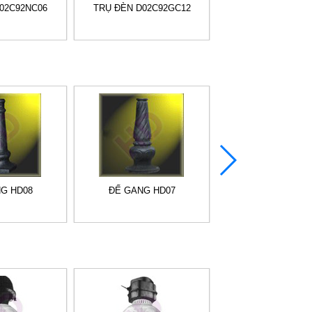
02C92NC06
TRỤ ĐÈN D02C92GC12
TRỤ ĐÈN D02C92
G HD08
ĐẾ GANG HD07
ĐẾ GANG HD