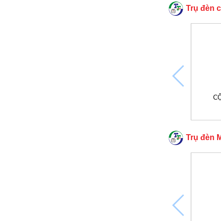
Trụ đèn c
CỘ
Trụ đèn M