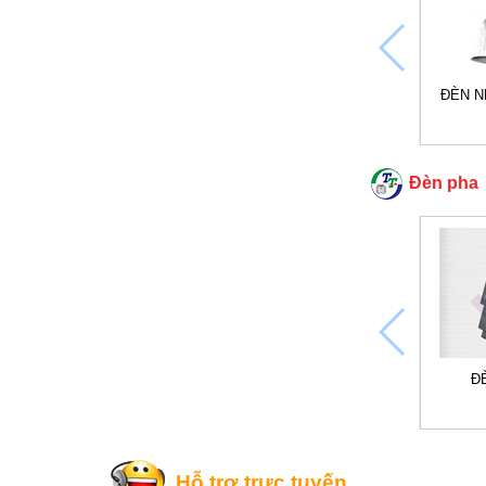
ĐÈN N
Đèn pha
Đ
Hỗ trợ trực tuyến