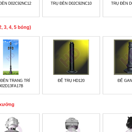
ĐÈN D02C92NC12
TRỤ ĐÈN D02C92NC10
TRỤ ĐÈN D
, 3, 4, 5 bóng)
 ĐÈN TRANG TRÍ
ĐẾ TRỤ HD120
ĐẾ GAN
D02D13FA17B
 xưởng