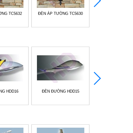
ỜNG TC5632
ĐÈN ÁP TƯỜNG TC5630
ĐÈN ÁP TƯỜNG T
NG HDD16
ĐÈN ĐƯỜNG HDD15
ĐÈN ĐƯỜNG HD