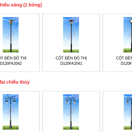
hiếu sáng (1 bóng)
T ĐÈN ĐÔ THỊ
CỘT ĐÈN ĐÔ THỊ
CỘT ĐÈN
D120FA2042
D120FA2041
D120F
ai chiếu thủy