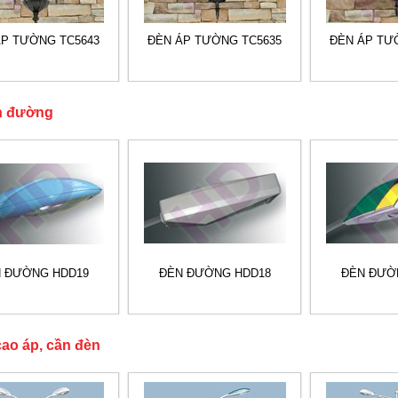
ÁP TƯỜNG TC5643
ĐÈN ÁP TƯỜNG TC5635
ĐÈN ÁP TƯ
n đường
 ĐƯỜNG HDD19
ĐÈN ĐƯỜNG HDD18
ĐÈN ĐƯỜ
cao áp, cần đèn