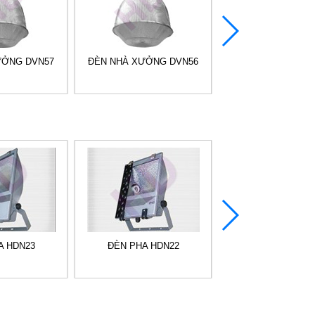
ƯỞNG DVN57
ĐÈN NHÀ XƯỞNG DVN56
ĐÈN NHÀ XƯỞNG 
A HDN23
ĐÈN PHA HDN22
ĐÈN PHA HDN