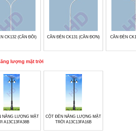
N CK132 (CẦN ĐÔI)
CẦN ĐÈN CK131 (CẦN ĐƠN)
CẦN ĐÈN CK1
năng lượng mặt trời
N NĂNG LƯỢNG MẶT
CỘT ĐÈN NĂNG LƯỢNG MẶT
I A13C13FA38B
TRỜI A13C13FA16B