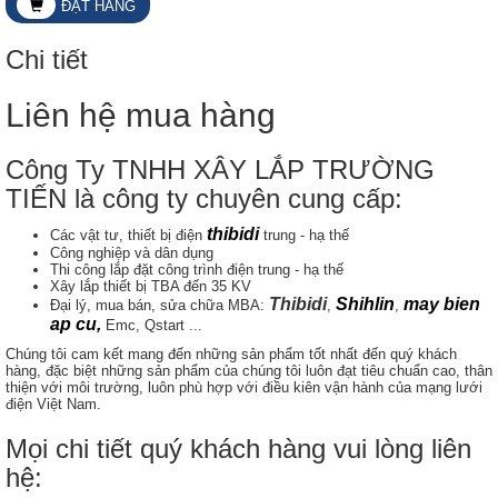
ĐẶT HÀNG
Chi tiết
Liên hệ mua hàng
Công Ty TNHH XÂY LẮP TRƯỜNG
TIẾN là công ty chuyên cung cấp:
thibidi
Các vật tư, thiết bị điện
trung - hạ thế
Công nghiệp và dân dụng
Thi công lắp đặt công trình điện trung - hạ thế
Xây lắp thiết bị TBA đến 35 KV
Thibidi
Shihlin
may bien
Đại lý, mua bán, sửa chữa MBA:
,
,
ap cu
,
Emc, Qstart ...
Chúng tôi cam kết mang đến những sản phẩm tốt nhất đến quý khách
hàng, đặc biệt những sản phẩm của chúng tôi luôn đạt tiêu chuẩn cao, thân
thiện với môi trường, luôn phù hợp với điều kiên vận hành của mạng lưới
điện Việt Nam.
Mọi chi tiết quý khách hàng vui lòng liên
hệ: