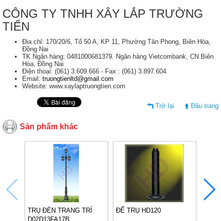
CÔNG TY TNHH XÂY LẮP TRƯỜNG
TIẾN
Địa chỉ: 170/20/6, Tổ 50 A, KP 11, Phường Tân Phong, Biên Hòa,
Đồng Nai
TK Ngân hàng: 0481000681379. Ngân hàng Vietcombank, CN Biên
Hòa, Đồng Nai
Điện thoại: (061) 3.609.666 - Fax : (061) 3.897.604
Email:
truongtienltd@gmail.com
Website: www.xaylaptruongtien.com
Trở lại
Đầu trang
Sản phẩm khác
TRỤ ĐÈN TRANG TRÍ
ĐẾ TRỤ HD120
ĐẾ G
D02D13FA17B