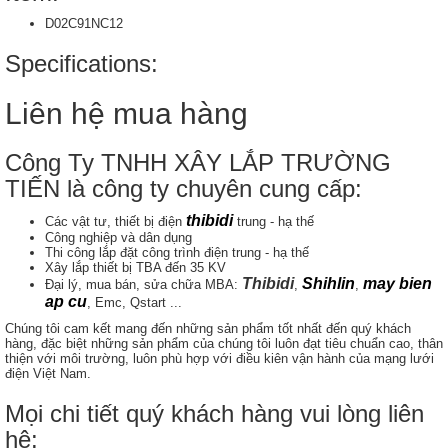
D02C91NC12
Specifications:
Liên hệ mua hàng
Công Ty TNHH XÂY LẮP TRƯỜNG
TIẾN là công ty chuyên cung cấp:
thibidi
Các vật tư, thiết bị điện
trung - hạ thế
Công nghiệp và dân dụng
Thi công lắp đặt công trình điện trung - hạ thế
Xây lắp thiết bị TBA đến 35 KV
Thibidi
Shihlin
may bien
Đại lý, mua bán, sửa chữa MBA:
,
,
ap cu
, Emc, Qstart ...
Chúng tôi cam kết mang đến những sản phẩm tốt nhất đến quý khách
hàng, đặc biệt những sản phẩm của chúng tôi luôn đạt tiêu chuẩn cao, thân
thiện với môi trường, luôn phù hợp với điều kiên vận hành của mạng lưới
điện Việt Nam.
Mọi chi tiết quý khách hàng vui lòng liên
hệ: