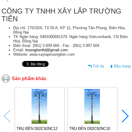
CÔNG TY TNHH XÂY LẮP TRƯỜNG
TIẾN
Địa chỉ: 170/20/6, Tổ 50 A, KP 11, Phường Tân Phong, Biên Hòa,
Đồng Nai
TK Ngân hàng: 0481000681379. Ngân hàng Vietcombank, CN Biên
Hòa, Đồng Nai
Điện thoại: (061) 3.609.666 - Fax : (061) 3.897.604
Email:
truongtienltd@gmail.com
Website: www.xaylaptruongtien.com
Trở lại
Đầu trang
Sản phẩm khác
TRỤ ĐÈN D02C92NC12
TRỤ ĐÈN D02C92NC10
TRỤ 