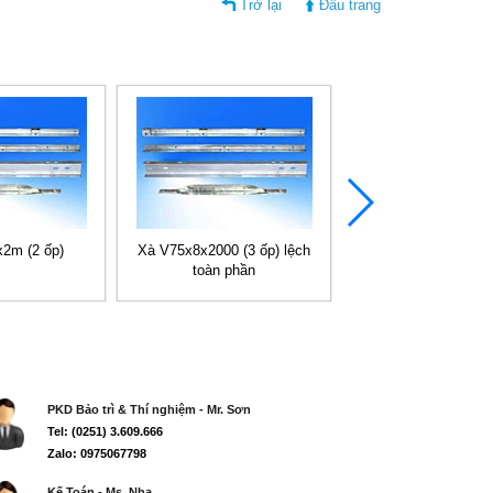
Trở lại
Đầu trang
2m (2 ốp)
Xà V75x8x2000 (3 ốp) lệch
Xà V75x8x2000 (3 ốp)
toàn phần
PKD Bảo trì & Thí nghiệm - Mr. Sơn
Tel: (0251) 3.609.666
Zalo: 0975067798
Kế Toán - Ms. Nha