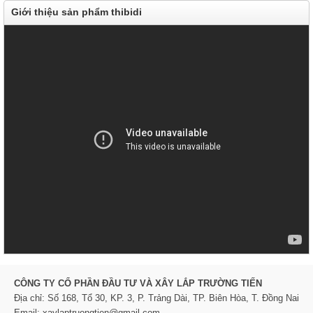
Giới thiệu sản phẩm thibidi
CÔNG TY CỔ PHẦN ĐẦU TƯ VÀ XÂY LẮP TRƯỜNG TIẾN
Địa chỉ: Số 168, Tổ 30, KP. 3, P. Trảng Dài, TP. Biên Hòa, T. Đồng Nai
Email: xaylaptruongtien@gmail.com