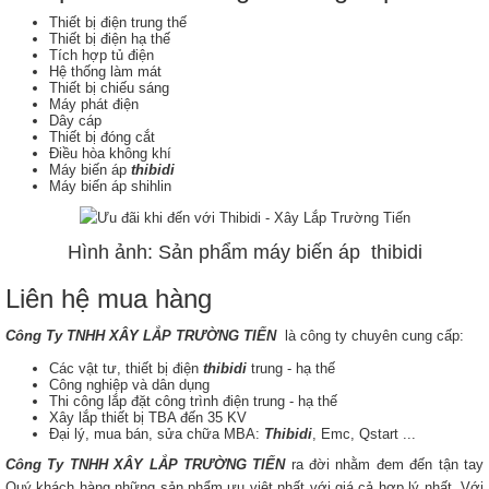
Thiết bị điện trung thế
Thiết bị điện hạ thế
Tích hợp tủ điện
Hệ thống làm mát
Thiết bị chiếu sáng
Máy phát điện
Dây cáp
Thiết bị đóng cắt
Điều hòa không khí
Máy biến áp
thibidi
Máy biến áp shihlin
Hình ảnh: Sản phẩm máy biến áp thibidi
Liên hệ mua hàng
Công Ty TNHH XÂY LẮP TRƯỜNG TIẾN
là công ty chuyên cung cấp:
Các vật tư, thiết bị điện
thibidi
trung - hạ thế
Công nghiệp và dân dụng
Thi công lắp đặt công trình điện trung - hạ thế
Xây lắp thiết bị TBA đến 35 KV
Đại lý, mua bán, sửa chữa MBA:
Thibidi
, Emc, Qstart ...
Công Ty TNHH XÂY LẮP TRƯỜNG TIẾN
ra đời nhằm đem đến tận tay
Quý khách hàng những sản phẩm ưu việt nhất với giá cả hợp lý nhất. Với