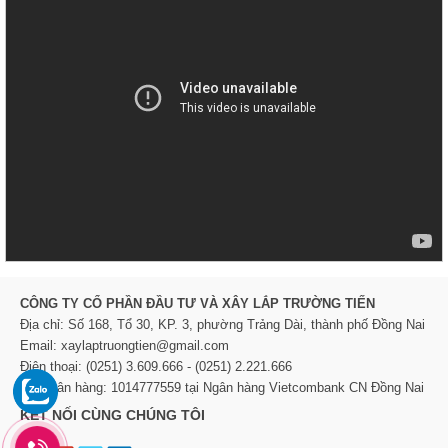
CÔNG TY CỔ PHẦN ĐẦU TƯ VÀ XÂY LẮP TRƯỜNG TIẾN
Địa chỉ: Số 168, Tổ 30, KP. 3, phường Trảng Dài, thành phố Đồng Nai
Email: xaylaptruongtien@gmail.com
Điện thoại: (0251) 3.609.666 - (0251) 2.221.666
TK Ngân hàng: 1014777559 tại Ngân hàng Vietcombank CN Đồng Nai
KẾT NỐI CÙNG CHÚNG TÔI