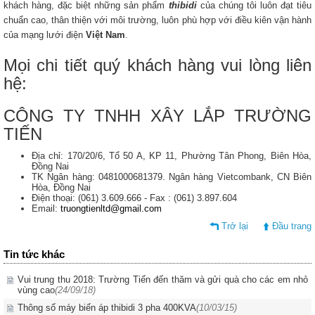
khách hàng, đặc biệt những sản phẩm
thibidi
của chúng tôi luôn đạt tiêu
chuẩn cao, thân thiện với môi trường, luôn phù hợp với điều kiên vận hành
của mạng lưới điện
Việt Nam
.
Mọi chi tiết quý khách hàng vui lòng liên
hệ:
CÔNG TY TNHH XÂY LẮP TRƯỜNG
TIẾN
Địa chỉ: 170/20/6, Tổ 50 A, KP 11, Phường Tân Phong, Biên Hòa,
Đồng Nai
TK Ngân hàng: 0481000681379. Ngân hàng Vietcombank, CN Biên
Hòa, Đồng Nai
Điện thoại: (061) 3.609.666 - Fax : (061) 3.897.604
Email:
truongtienltd@gmail.com
Trở lại
Đầu trang
Tin tức khác
Vui trung thu 2018: Trường Tiến đến thăm và gửi quà cho các em nhỏ
vùng cao
(24/09/18)
Thông số máy biến áp thibidi 3 pha 400KVA
(10/03/15)