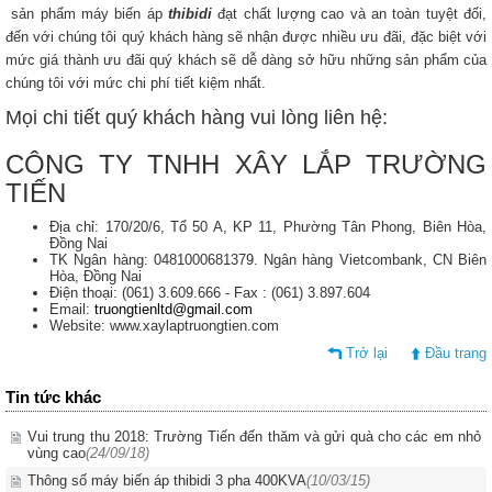
sản phẩm máy biến áp
thibidi
đạt chất lượng cao và an toàn tuyệt đối,
đến với chúng tôi quý khách hàng sẽ nhận được nhiều ưu đãi, đặc biệt với
mức giá thành ưu đãi quý khách sẽ dễ dàng sở hữu những sản phẩm của
chúng tôi với mức chi phí tiết kiệm nhất.
Mọi chi tiết quý khách hàng vui lòng liên hệ:
CÔNG TY TNHH XÂY LẮP TRƯỜNG
TIẾN
Địa chỉ: 170/20/6, Tổ 50 A, KP 11, Phường Tân Phong, Biên Hòa,
Đồng Nai
TK Ngân hàng: 0481000681379. Ngân hàng Vietcombank, CN Biên
Hòa, Đồng Nai
Điện thoại: (061) 3.609.666 - Fax : (061) 3.897.604
Email:
truongtienltd@gmail.com
Website: www.xaylaptruongtien.com
Trở lại
Đầu trang
Tin tức khác
Vui trung thu 2018: Trường Tiến đến thăm và gửi quà cho các em nhỏ
vùng cao
(24/09/18)
Thông số máy biến áp thibidi 3 pha 400KVA
(10/03/15)