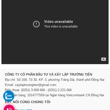
CÔNG TY CỔ PHẦN ĐẦU TƯ VÀ XÂY LẮP TRƯỜNG TIẾN
Địa chỉ: Số 168, Tổ 30, KP. 3, phường Trảng Dài, thành phố Đồng Nai
Email: xaylaptruongtien@gmail.com
Điện thoại: (0251) 3.609.666 - (0251) 2.221.666
TK Ngân hàng: 1014777559 tại Ngân hàng Vietcombank CN Đồng Nai
KẾT NỐI CÙNG CHÚNG TÔI