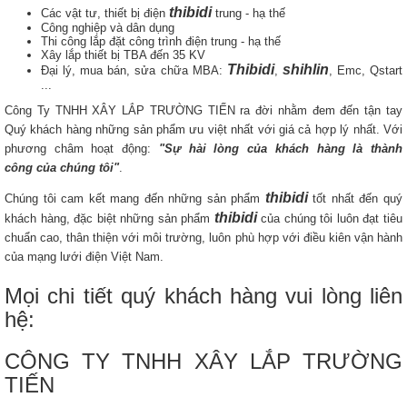
thibidi
Các vật tư, thiết bị điện
trung - hạ thế
Công nghiệp và dân dụng
Thi công lắp đặt công trình điện trung - hạ thế
Xây lắp thiết bị TBA đến 35 KV
Thibidi
shihlin
Đại lý, mua bán, sửa chữa MBA:
,
, Emc, Qstart
...
Công Ty TNHH XÂY LẮP TRƯỜNG TIẾN ra đời nhằm đem đến tận tay
Quý khách hàng những sản phẩm ưu việt nhất với giá cả hợp lý nhất. Với
phương châm hoạt động:
"Sự hài lòng của khách hàng là thành
công của chúng tôi"
.
thibidi
Chúng tôi cam kết mang đến những sản phẩm
tốt nhất đến quý
thibidi
khách hàng, đặc biệt những sản phẩm
của chúng tôi luôn đạt tiêu
chuẩn cao, thân thiện với môi trường, luôn phù hợp với điều kiên vận hành
của mạng lưới điện Việt Nam.
Mọi chi tiết quý khách hàng vui lòng liên
hệ:
CÔNG TY TNHH XÂY LẮP TRƯỜNG
TIẾN