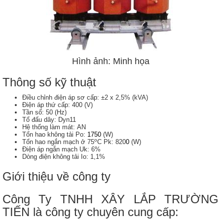
Hình ảnh: Minh họa
Thông số kỹ thuật
Điều chỉnh điện áp sơ cấp: ±2 x 2,5% (kVA)
Điện áp thứ cấp: 400 (V)
Tần số: 50 (Hz)
Tổ đấu dây: Dyn11
Hệ thống làm mát: AN
Tổn hao không tải Po:
1750
(W)
o
Tổn hao ngắn mạch ở 75
C Pk: 820
0
(W)
Điện áp ngắn mạch Uk: 6%
​Dòng điện không tải Io: 1,1%
Giới thiệu về công ty
Công Ty TNHH XÂY LẮP TRƯỜNG
TIẾN là công ty chuyên cung cấp: