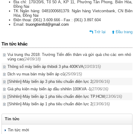
Địa chỉ: 170/20/6, Tổ 50 A, KP 11, Phường Tân Phong, Biên Hòa,
Đồng Nai
TK Ngân hàng: 0481000681379. Ngân hàng Vietcombank, CN Biên
Hòa, Đồng Nai
Điện thoại: (061) 3.609.666 - Fax : (061) 3.897.604
Email:
truongtienltd@gmail.com
Trở lại
Đầu trang
Tin tức khác
Vui trung thu 2018: Trường Tiến đến thăm và gửi quà cho các em nhỏ
vùng cao
(24/09/18)
Thông số máy biến áp thibidi 3 pha 400KVA
(10/03/15)
Dịch vụ mua bán máy biến áp cũ
(25/09/15)
[Shihlin]-Máy biến áp 3 pha tiêu chuẩn điện lực 2
(28/06/16)
Giá phụ kiện máy biến áp dầu shihlin 100KVA -1
(27/06/16)
[Shihlin]-Máy biến áp 1 pha tiêu chuẩn điện lực TP.HCM
(13/06/16)
[Shihlin]-Máy biến áp 1 pha tiêu chuẩn điện lực 2
(13/06/16)
Tin tức
Tin tức mới