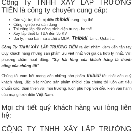
Công Ty TNHH XÂY LẮP TRƯỜNG
TIẾN là công ty chuyên cung cấp:
thibidi
Các vật tư, thiết bị điện
trung - hạ thế
Công nghiệp và dân dụng
Thi công lắp đặt công trình điện trung - hạ thế
Xây lắp thiết bị TBA đến 35 KV
Thibidi
Đại lý, mua bán, sửa chữa MBA:
, Emc, Qstart ...
Công Ty TNHH XÂY LẮP TRƯỜNG TIẾN
ra đời nhằm đem đến tận tay
Quý khách hàng những sản phẩm ưu việt nhất với giá cả hợp lý nhất. Với
phương châm hoạt động:
"Sự hài lòng của khách hàng là thành
công của chúng tôi"
.
thibidi
Chúng tôi cam kết mang đến những sản phẩm
tốt nhất đến quý
khách hàng, đặc biệt những sản phẩm thibidi của chúng tôi luôn đạt tiêu
chuẩn cao, thân thiện với môi trường, luôn phù hợp với điều kiên vận hành
của mạng lưới điện
Việt Nam
.
Mọi chi tiết quý khách hàng vui lòng liên
hệ:
CÔNG TY TNHH XÂY LẮP TRƯỜNG