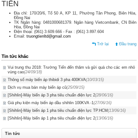
TIẾN
Địa chỉ: 170/20/6, Tổ 50 A, KP 11, Phường Tân Phong, Biên Hòa,
Đồng Nai
TK Ngân hàng: 0481000681379. Ngân hàng Vietcombank, CN Biên
Hòa, Đồng Nai
Điện thoại: (061) 3.609.666 - Fax : (061) 3.897.604
Email:
truongtienltd@gmail.com
Trở lại
Đầu trang
Tin tức khác
Vui trung thu 2018: Trường Tiến đến thăm và gửi quà cho các em nhỏ
vùng cao
(24/09/18)
Thông số máy biến áp thibidi 3 pha 400KVA
(10/03/15)
Dịch vụ mua bán máy biến áp cũ
(25/09/15)
[Shihlin]-Máy biến áp 3 pha tiêu chuẩn điện lực 2
(28/06/16)
Giá phụ kiện máy biến áp dầu shihlin 100KVA -1
(27/06/16)
[Shihlin]-Máy biến áp 1 pha tiêu chuẩn điện lực TP.HCM
(13/06/16)
[Shihlin]-Máy biến áp 1 pha tiêu chuẩn điện lực 2
(13/06/16)
Tin tức