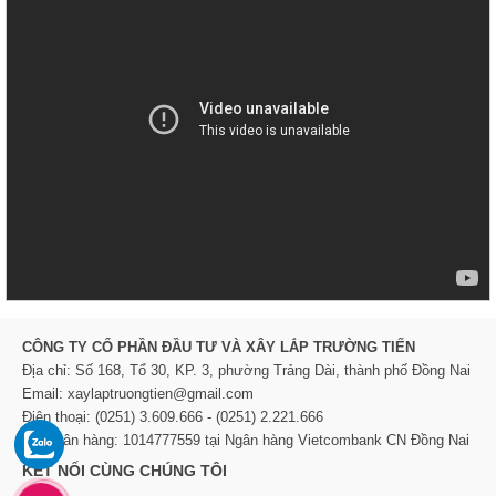
CÔNG TY CỔ PHẦN ĐẦU TƯ VÀ XÂY LẮP TRƯỜNG TIẾN
Địa chỉ: Số 168, Tổ 30, KP. 3, phường Trảng Dài, thành phố Đồng Nai
Email: xaylaptruongtien@gmail.com
Điện thoại: (0251) 3.609.666 - (0251) 2.221.666
TK Ngân hàng: 1014777559 tại Ngân hàng Vietcombank CN Đồng Nai
KẾT NỐI CÙNG CHÚNG TÔI