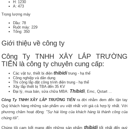
H: 1230
A: 473
Trọng lượng máy
Dầu: 78
Ruột máy: 229
Tổng: 350
Giới thiệu về công ty
Công Ty TNHH XÂY LẮP TRƯỜNG
TIẾN là công ty chuyên cung cấp:
thibidi
Các vật tư, thiết bị điện
trung - hạ thế
Công nghiệp và dân dụng
Thi công lắp đặt công trình điện trung - hạ thế
Xây lắp thiết bị TBA đến 35 KV
Thibidi
Đại lý, mua bán, sửa chữa MBA:
, Emc, Qstart ...
Công Ty TNHH XÂY LẮP TRƯỜNG TIẾN
ra đời nhằm đem đến tận tay
Quý khách hàng những sản phẩm ưu việt nhất với giá cả hợp lý nhất. Với
phương châm hoạt động:
"Sự hài lòng của khách hàng là thành công của
chúng tôi"
.
thibidi
Chúng tôi cam kết mang đến những sản phẩm
tốt nhất đến quý