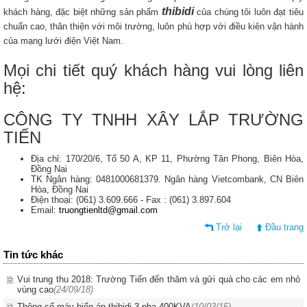
thibidi
khách hàng, đặc biệt những sản phẩm
của chúng tôi luôn đạt tiêu
chuẩn cao, thân thiện với môi trường, luôn phù hợp với điều kiên vận hành
của mạng lưới điện Việt Nam.
Mọi chi tiết quý khách hàng vui lòng liên
hệ:
CÔNG TY TNHH XÂY LẮP TRƯỜNG
TIẾN
Địa chỉ: 170/20/6, Tổ 50 A, KP 11, Phường Tân Phong, Biên Hòa,
Đồng Nai
TK Ngân hàng: 0481000681379. Ngân hàng Vietcombank, CN Biên
Hòa, Đồng Nai
Điện thoại: (061) 3.609.666 - Fax : (061) 3.897.604
Email:
truongtienltd@gmail.com
Trở lại
Đầu trang
Tin tức khác
Vui trung thu 2018: Trường Tiến đến thăm và gửi quà cho các em nhỏ
vùng cao
(24/09/18)
Thông số máy biến áp thibidi 3 pha 400KVA
(10/03/15)