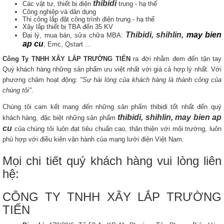
thibidi
Các vật tư, thiết bị điện
trung - hạ thế
Công nghiệp và dân dụng
Thi công lắp đặt công trình điện trung - hạ thế
Xây lắp thiết bị TBA đến 35 KV
Thibidi, shihlin,
may bien
Đại lý, mua bán, sửa chữa MBA:
ap cu
, Emc, Qstart ...
Công Ty TNHH XÂY LẮP TRƯỜNG TIẾN
ra đời nhằm đem đến tận tay
Quý khách hàng những sản phẩm ưu việt nhất với giá cả hợp lý nhất. Với
phương châm hoạt động:
"Sự hài lòng của khách hàng là thành công của
chúng tôi"
.
Chúng tôi cam kết mang đến những sản phẩm thibidi tốt nhất đến quý
thibidi, shihlin, may bien ap
khách hàng, đặc biệt những sản phẩm
cu
của chúng tôi luôn đạt tiêu chuẩn cao, thân thiện với môi trường, luôn
phù hợp với điều kiên vận hành của mạng lưới điện Việt Nam.
Mọi chi tiết quý khách hàng vui lòng liên
hệ:
CÔNG TY TNHH XÂY LẮP TRƯỜNG
TIẾN