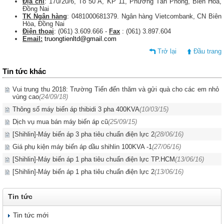
Địa chỉ
: 170/20/6, Tổ 50 A, KP 11, Phường Tân Phong, Biên Hòa,
Đồng Nai
TK Ngân hàng
: 0481000681379. Ngân hàng Vietcombank, CN Biên
Hòa, Đồng Nai
Điện thoại
: (061) 3.609.666 -
Fax
: (061) 3.897.604
Email:
truongtienltd@gmail.com
Trở lại
Đầu trang
Tin tức khác
Vui trung thu 2018: Trường Tiến đến thăm và gửi quà cho các em nhỏ
vùng cao
(24/09/18)
Thông số máy biến áp thibidi 3 pha 400KVA
(10/03/15)
Dịch vụ mua bán máy biến áp cũ
(25/09/15)
[Shihlin]-Máy biến áp 3 pha tiêu chuẩn điện lực 2
(28/06/16)
Giá phụ kiện máy biến áp dầu shihlin 100KVA -1
(27/06/16)
[Shihlin]-Máy biến áp 1 pha tiêu chuẩn điện lực TP.HCM
(13/06/16)
[Shihlin]-Máy biến áp 1 pha tiêu chuẩn điện lực 2
(13/06/16)
Tin tức
Tin tức mới