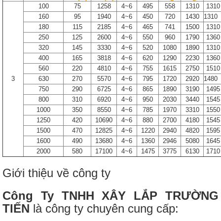
100
75
1258
4~6
495
558
1310
1310
160
95
1940
4~6
450
720
1430
1310
180
115
2185
4~6
465
741
1500
1310
250
125
2600
4~6
550
960
1790
1360
320
145
3330
4~6
520
1080
1890
1310
400
165
3818
4~6
620
1290
2230
1360
560
220
4810
4~6
755
1615
2750
1510
3
630
270
5570
4~6
795
1720
2920
1480
750
290
6725
4~6
865
1890
3190
1495
800
310
6920
4~6
950
2030
3440
1545
1000
350
8550
4~6
785
1970
3310
1550
1250
420
10690
4~6
880
2700
4180
1545
1500
470
12825
4~6
1220
2940
4820
1595
1600
490
13680
4~6
1360
2946
5080
1645
2000
580
17100
4~6
1475
3775
6130
1710
Giới thiệu về công ty
Công Ty TNHH XÂY LẮP TRƯỜNG
TIẾN
là công ty chuyên cung cấp: