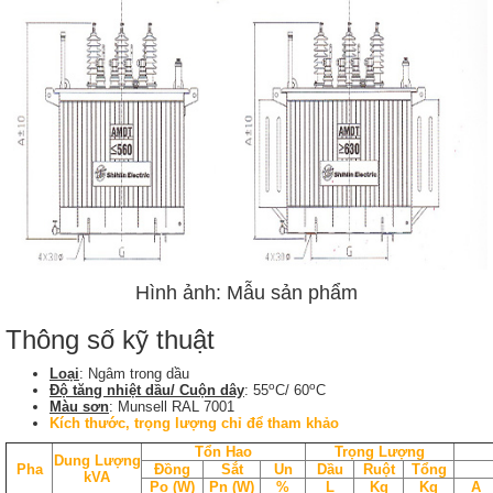
Hình ảnh: Mẫu sản phẩm
Thông số kỹ thuật
Loại
: Ngâm trong dầu
o
o
Độ tăng nhiệt dầu/ Cuộn dây
: 55
C/ 60
C
Màu sơn
: Munsell RAL 7001
Kích thước, trọng lượng chỉ để tham khảo
Tổn Hao
Trọng Lượng
Dung Lượng
Pha
Đồng
Sắt
Un
Dầu
Ruột
Tổng
kVA
Po (W)
Pn (W)
%
L
Kg
Kg
A