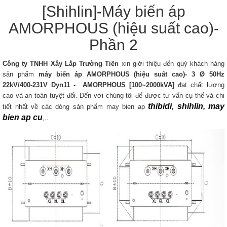
[Shihlin]-Máy biến áp
AMORPHOUS (hiệu suất cao)-
Phần 2
Công ty TNHH Xây Lắp Trường Tiến
xin giới thiệu đến quý khách hàng
sản phẩm
máy biến áp AMORPHOUS (hiệu suất cao)- 3 Ø 50Hz
22kV/400-231V Dyn11 - AMORPHOUS​ [100~2000kVA]
đạt chất lượng
cao và an toàn tuyệt đối. Đến với chúng tôi để được tư vấn cụ thể và chi
thibidi
,
shihlin
,
may
tiết nhất về các dòng sản phẩm may bien ap
bien ap cu
,..