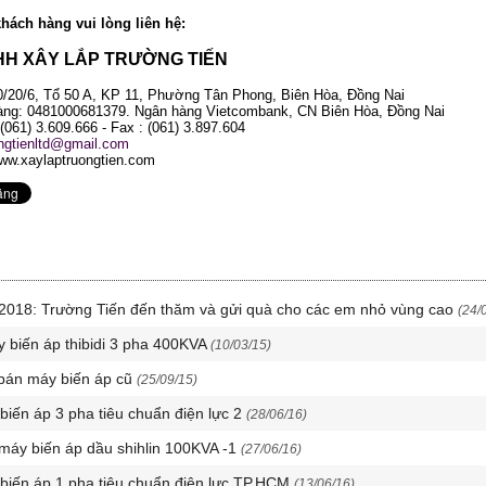
khách hàng vui lòng liên hệ:
HH XÂY LẮP TRƯỜNG TIẾN
70/20/6, Tổ 50 A, KP 11, Phường Tân Phong, Biên Hòa, Đồng Nai
ng: 0481000681379. Ngân hàng Vietcombank, CN Biên Hòa, Đồng Nai
 (061) 3.609.666 - Fax : (061) 3.897.604
ongtienltd@gmail.com
ww.xaylaptruongtien.com
u 2018: Trường Tiến đến thăm và gửi quà cho các em nhỏ vùng cao
(24/
 biến áp thibidi 3 pha 400KVA
(10/03/15)
bán máy biến áp cũ
(25/09/15)
 biến áp 3 pha tiêu chuẩn điện lực 2
(28/06/16)
 máy biến áp dầu shihlin 100KVA -1
(27/06/16)
 biến áp 1 pha tiêu chuẩn điện lực TP.HCM
(13/06/16)