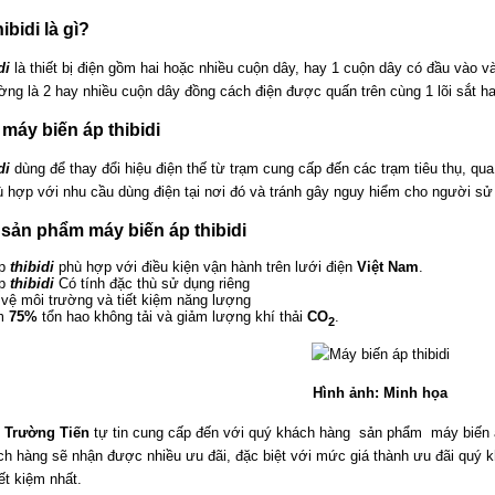
ibidi là gì?
di
là thiết bị điện gồm hai hoặc nhiều cuộn dây, hay 1 cuộn dây có đầu vào 
ường là 2 hay nhiều cuộn dây đồng cách điện được quấn trên cùng 1 lõi sắt hay
máy biến áp thibidi
di
dùng để thay đổi hiệu điện thế từ trạm cung cấp đến các trạm tiêu thụ, qu
 hợp với nhu cầu dùng điện tại nơi đó và tránh gây nguy hiểm cho người sử
sản phẩm máy biến áp thibidi
áp
thibidi
phù hợp với điều kiện vận hành trên lưới điện
Việt Nam
.
áp
thibidi
Có tính đặc thù sử dụng riêng
 vệ môi trường và tiết kiệm năng lượng
ảm
75%
tổn hao không tải và giảm lượng khí thải
CO
.
2
Hình ảnh: Minh họa
 Trường Tiến
tự tin cung cấp đến với quý khách hàng sản phẩm máy biến
ch hàng sẽ nhận được nhiều ưu đãi, đặc biệt với mức giá thành ưu đãi quý
ết kiệm nhất.