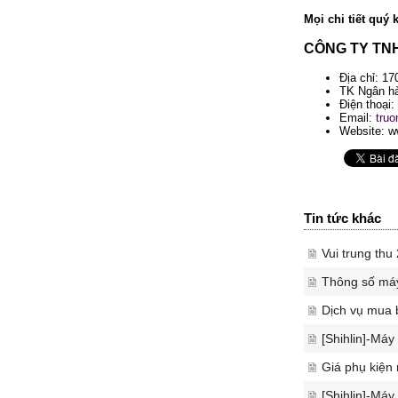
Mọi chi tiết quý 
CÔNG TY TN
Địa chỉ: 1
TK Ngân hà
Điện thoại:
Email:
tru
Website: w
Tin tức khác
Vui trung th
Thông số máy
Dịch vụ mua 
[Shihlin]-Máy
Giá phụ kiện
[Shihlin]-Máy