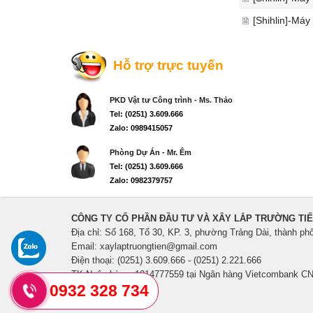
[Shihlin]-Máy
Hỗ trợ trực tuyến
PKD Vật tư Công trình - Ms. Thảo
Tel: (0251) 3.609.666
Zalo: 0989415057
Phòng Dự Án - Mr. Êm
Tel: (0251) 3.609.666
Zalo: 0982379757
CÔNG TY CỔ PHẦN ĐẦU TƯ VÀ XÂY LẮP TRƯỜNG TI
Địa chỉ: Số 168, Tổ 30, KP. 3, phường Trảng Dài, thành ph
Email: xaylaptruongtien@gmail.com
Điện thoại: (0251) 3.609.666 - (0251) 2.221.666
TK Ngân hàng: 1014777559 tại Ngân hàng Vietcombank CN
0932 328 734