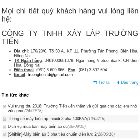
Mọi chi tiết quý khách hàng vui lòng liên
hệ:
CÔNG TY TNHH XÂY LẮP TRƯỜNG
TIẾN
Địa chỉ
: 170/20/6, Tổ 50 A, KP 11, Phường Tân Phong, Biên Hòa,
Đồng Nai
TK Ngân hàng
: 0481000681379. Ngân hàng Vietcombank, CN Biên
Hòa, Đồng Nai
Điện thoại
: (061) 3.609.666 -
Fax
: (061) 3.897.604
Email
:
truongtienltd@gmail.com
Trở lại
Đầu trang
Tin tức khác
Vui trung thu 2018: Trường Tiến đến thăm và gửi quà cho các em nhỏ
vùng cao
(24/09/18)
Thông số máy biến áp thibidi 3 pha 400KVA
(10/03/15)
Dịch vụ mua bán máy biến áp cũ
(25/09/15)
[Shihlin]-Máy biến áp 3 pha tiêu chuẩn điện lực 2
(28/06/16)