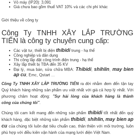
Vỏ máy (IP20): 3,091
Giá chưa bao gồm thuế VAT 10% và các chi phí khác
Giới thiệu về công ty
Công Ty TNHH XÂY LẮP TRƯỜNG
TIẾN là công ty chuyên cung cấp:
thibidi
Các vật tư, thiết bị điện
trung - hạ thế
Công nghiệp và dân dụng
Thi công lắp đặt công trình điện trung - hạ thế
Xây lắp thiết bị TBA đến 35 KV
Thibidi
shihlin
may bien
Đại lý, mua bán, sửa chữa MBA:
,
,
ap cu
, Emc, Qstart ...
Công Ty TNHH XÂY LẮP TRƯỜNG TIẾN
ra đời nhằm đem đến tận tay
Quý khách hàng những sản phẩm ưu việt nhất với giá cả hợp lý nhất. Với
phương châm hoạt động:
"Sự hài lòng của khách hàng là thành
công của chúng tôi"
.
thibidi
Chúng tôi cam kết mang đến những sản phẩm
tốt nhất đến quý
thibidi
shihlin, may bien ap
khách hàng, đặc biệt những sản phẩm
,
cu
của chúng tôi luôn đạt tiêu chuẩn cao, thân thiện với môi trường, luôn
phù hợp với điều kiên vận hành của mạng lưới điện Việt Nam.