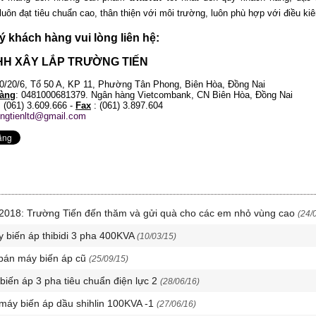
luôn đạt tiêu chuẩn cao, thân thiện với môi trường, luôn phù hợp với điều k
uý khách hàng vui lòng liên hệ:
HH XÂY LẮP TRƯỜNG TIẾN
70/20/6, Tổ 50 A, KP 11, Phường Tân Phong, Biên Hòa, Đồng Nai
àng
: 0481000681379. Ngân hàng Vietcombank, CN Biên Hòa, Đồng Nai
: (061) 3.609.666 -
Fax
: (061) 3.897.604
ongtienltd@gmail.com
u 2018: Trường Tiến đến thăm và gửi quà cho các em nhỏ vùng cao
(24/
 biến áp thibidi 3 pha 400KVA
(10/03/15)
bán máy biến áp cũ
(25/09/15)
 biến áp 3 pha tiêu chuẩn điện lực 2
(28/06/16)
 máy biến áp dầu shihlin 100KVA -1
(27/06/16)