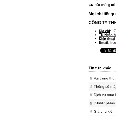
cu
của chúng tôi 
Mọi chi tiết q
CÔNG TY TN
Địa chỉ
: 1
TK Ngân h
Điện thoại
Email
:
tru
Tin tức khác
Vui trung th
Thông số máy
Dịch vụ mua 
[Shihlin]-Máy
Giá phụ kiện