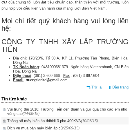
cu
của chúng tôi luôn đạt tiêu chuẩn cao, thân thiện với môi trường, luôn
phù hợp với điều kiên vận hành của mạng lưới điện Việt Nam.
Mọi chi tiết quý khách hàng vui lòng liên
hệ:
CÔNG TY TNHH XÂY LẮP TRƯỜNG
TIẾN
Địa chỉ
: 170/20/6, Tổ 50 A, KP 11, Phường Tân Phong, Biên Hòa,
Đồng Nai
TK Ngân hàng
: 0481000681379. Ngân hàng Vietcombank, CN Biên
Hòa, Đồng Nai
Điện thoại
: (061) 3.609.666 -
Fax
: (061) 3.897.604
Email
:
truongtienltd@gmail.com
Trở lại
Đầu trang
Tin tức khác
Vui trung thu 2018: Trường Tiến đến thăm và gửi quà cho các em nhỏ
vùng cao
(24/09/18)
Thông số máy biến áp thibidi 3 pha 400KVA
(10/03/15)
Dịch vụ mua bán máy biến áp cũ
(25/09/15)