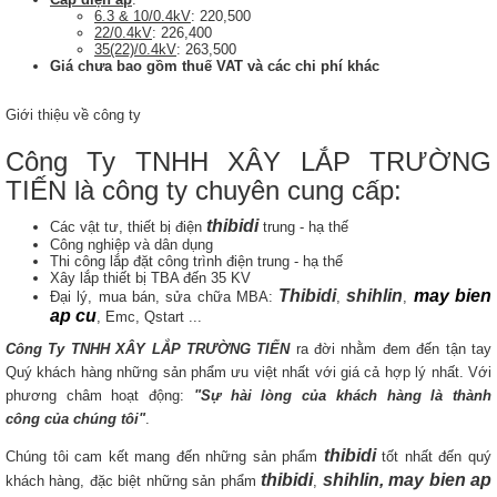
6.3 & 10/0.4kV
: 220,500
22/0.4kV
: 226,400
35(22)/0.4kV
: 263,500
Giá chưa bao gồm thuế VAT và các chi phí khác
Giới thiệu về công ty
Công Ty TNHH XÂY LẮP TRƯỜNG
TIẾN là công ty chuyên cung cấp:
thibidi
Các vật tư, thiết bị điện
trung - hạ thế
Công nghiệp và dân dụng
Thi công lắp đặt công trình điện trung - hạ thế
Xây lắp thiết bị TBA đến 35 KV
Thibidi
shihlin
may bien
Đại lý, mua bán, sửa chữa MBA:
,
,
ap cu
, Emc, Qstart ...
Công Ty TNHH XÂY LẮP TRƯỜNG TIẾN
ra đời nhằm đem đến tận tay
Quý khách hàng những sản phẩm ưu việt nhất với giá cả hợp lý nhất. Với
phương châm hoạt động:
"Sự hài lòng của khách hàng là thành
công của chúng tôi"
.
thibidi
Chúng tôi cam kết mang đến những sản phẩm
tốt nhất đến quý
thibidi
shihlin, may bien ap
khách hàng, đặc biệt những sản phẩm
,