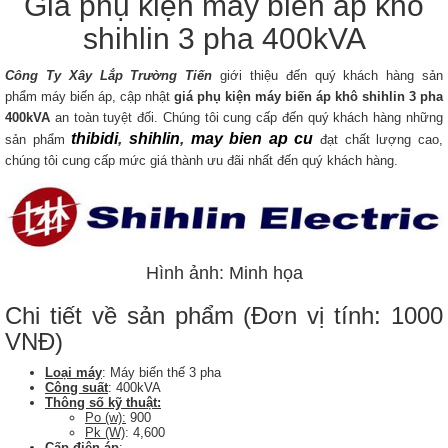
Giá phụ kiện máy biến áp khô
shihlin 3 pha 400kVA
Công Ty Xây Lắp Trường Tiến
giới thiệu đến quý khách hàng sản
phẩm máy biến áp, cập nhật
giá phụ kiện máy biến áp khô shihlin 3 pha
400kVA
an toàn tuyệt đối. Chúng tôi cung cấp đến quý khách hàng những
thibidi
,
shihlin
,
may bien ap cu
sản phẩm
đạt chất lượng cao,
chúng tôi cung cấp mức giá thành ưu đãi nhất đến quý khách hàng.
Hình ảnh: Minh họa
Chi tiết về sản phẩm (Đơn vị tính: 1000
VNĐ)
Loại máy
: Máy biến thế 3 pha
Công suất
: 400kVA
Thông số kỹ thuật:
Po (w):
900
Pk (W)
: 4,600
Cấp điện áp
: