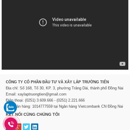
CÔNG TY CỔ PHẦN ĐẦU TƯ VÀ XÂY LẮP TRƯỜNG TIẾN
Địa chỉ: Số 168, Tổ 30, KP. 3, phường Trảng Dài, thành phố Đồng Nai
Email: xaylaptruongtien@gmail.com
Điện thoại: (0251) 3.609.666 - (0251) 2.221.666
TK Ngân hàng: 1014777559 tại Ngân hàng Vietcombank CN Đồng Nai
KẾT NỐI CÙNG CHÚNG TÔI