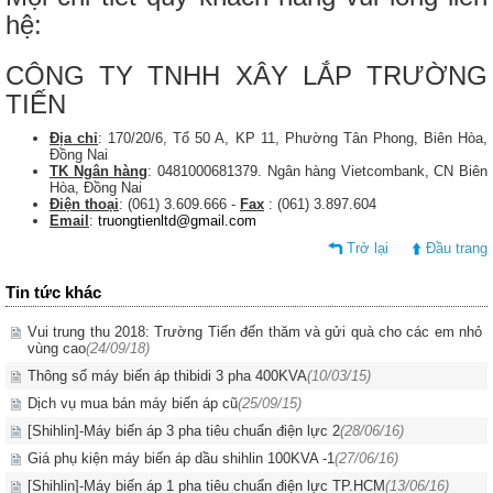
hệ:
CÔNG TY TNHH XÂY LẮP TRƯỜNG
TIẾN
Địa chỉ
: 170/20/6, Tổ 50 A, KP 11, Phường Tân Phong, Biên Hòa,
Đồng Nai
TK Ngân hàng
: 0481000681379. Ngân hàng Vietcombank, CN Biên
Hòa, Đồng Nai
Điện thoại
: (061) 3.609.666 -
Fax
: (061) 3.897.604
Email
:
truongtienltd@gmail.com
Trở lại
Đầu trang
Tin tức khác
Vui trung thu 2018: Trường Tiến đến thăm và gửi quà cho các em nhỏ
vùng cao
(24/09/18)
Thông số máy biến áp thibidi 3 pha 400KVA
(10/03/15)
Dịch vụ mua bán máy biến áp cũ
(25/09/15)
[Shihlin]-Máy biến áp 3 pha tiêu chuẩn điện lực 2
(28/06/16)
Giá phụ kiện máy biến áp dầu shihlin 100KVA -1
(27/06/16)
[Shihlin]-Máy biến áp 1 pha tiêu chuẩn điện lực TP.HCM
(13/06/16)