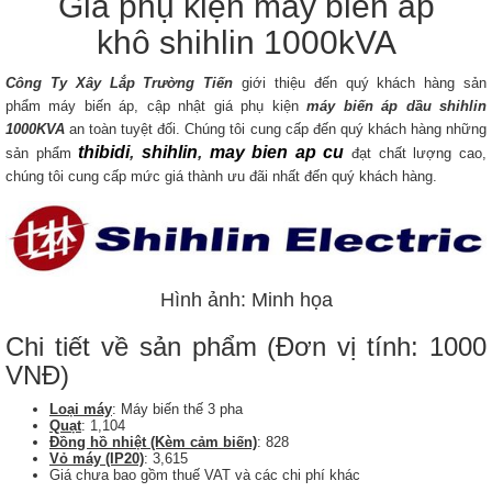
Giá phụ kiện máy biến áp
khô shihlin 1000kVA
Công Ty Xây Lắp Trường Tiến
giới thiệu đến quý khách hàng sản
phẩm máy biến áp, cập nhật giá phụ kiện
máy biến áp dầu
shihlin
1000KVA
an toàn tuyệt đối. Chúng tôi cung cấp đến quý khách hàng những
thibidi
,
shihlin
,
may bien ap cu
sản phẩm
đạt chất lượng cao,
chúng tôi cung cấp mức giá thành ưu đãi nhất đến quý khách hàng.
Hình ảnh: Minh họa
Chi tiết về sản phẩm (Đơn vị tính: 1000
VNĐ)
Loại máy
: Máy biến thế 3 pha
Quạt
: 1,104
Đồng hồ nhiệt (Kèm cảm biến)
: 828
Vỏ máy (IP20)
: 3,615
Giá chưa bao gồm thuế VAT và các chi phí khác