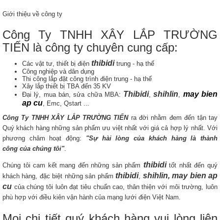
Giới thiệu về công ty
Công Ty TNHH XÂY LẮP TRƯỜNG
TIẾN là công ty chuyên cung cấp:
thibidi
Các vật tư, thiết bị điện
trung - hạ thế
Công nghiệp và dân dụng
Thi công lắp đặt công trình điện trung - hạ thế
Xây lắp thiết bị TBA đến 35 KV
Thibidi
shihlin
may bien
Đại lý, mua bán, sửa chữa MBA:
,
,
ap cu
, Emc, Qstart ...
Công Ty TNHH XÂY LẮP TRƯỜNG TIẾN
ra đời nhằm đem đến tận tay
Quý khách hàng những sản phẩm ưu việt nhất với giá cả hợp lý nhất. Với
phương châm hoạt động:
"Sự hài lòng của khách hàng là thành
công của chúng tôi"
.
thibidi
Chúng tôi cam kết mang đến những sản phẩm
tốt nhất đến quý
thibidi
shihlin, may bien ap
khách hàng, đặc biệt những sản phẩm
,
cu
của chúng tôi luôn đạt tiêu chuẩn cao, thân thiện với môi trường, luôn
phù hợp với điều kiên vận hành của mạng lưới điện Việt Nam.
Mọi chi tiết quý khách hàng vui lòng liên