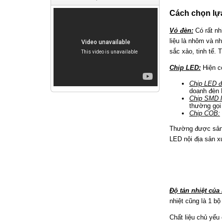
Cách chọn lự
Vỏ đèn:
Có rất nh
liệu là nhôm và n
sắc xảo, tinh tế.
Chip LED:
Hiện có
Chip LED đ
doanh đèn
Chip SMD 
thường gọi
Chip COB:
Thường được sản x
LED nội địa sản x
Độ tản nhiệt của
nhiệt cũng là 1 bộ
Chất liệu chủ yếu