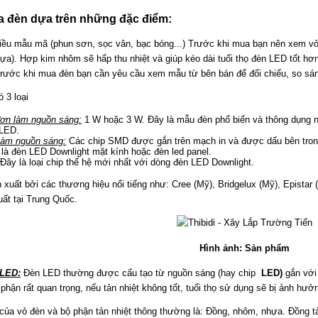
a đèn dựa trên những đặc điểm:
iều mẫu mã (phun sơn, sọc vân, bạc bóng...) Trước khi mua bạn nên xem vỏ đ
hựa). Hợp kim nhôm sẽ hấp thu nhiệt và giúp kéo dài tuổi thọ đèn LED tốt hơn
 Trước khi mua đèn bạn cần yêu cầu xem mẫu từ bên bán để đối chiếu, so sán
 3 loại
ơn làm nguồn sáng:
1 W hoặc 3 W. Đây là mẫu đèn phổ biến và thông dụng nh
 LED.
làm nguồn sáng:
Các chip SMD được gắn trên mạch in và được dấu bên tron
 là đèn LED Downlight mặt kính hoặc đèn led panel.
Đây là loại chip thế hệ mới nhất với dòng đèn LED Downlight.
uất bởi các thương hiệu nổi tiếng như: Cree (Mỹ), Bridgelux (Mỹ), Epistar (Đ
uất tại Trung Quốc.
Hình ảnh: Sản phẩm
 LED:
Đèn LED thường được cấu tạo từ nguồn sáng (hay chip
LED)
gắn với 
 phận rất quan trọng, nếu tản nhiệt không tốt, tuổi thọ sử dụng sẽ bị ảnh hưở
 của vỏ đèn và bộ phận tản nhiệt thông thường là: Đồng, nhôm, nhựa. Đồng tả