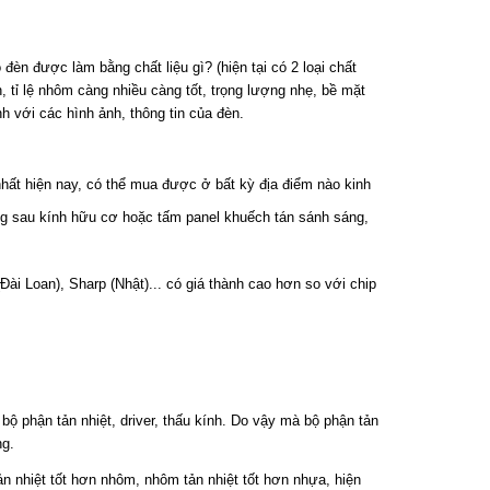
èn được làm bằng chất liệu gì? (hiện tại có 2 loại chất
, tỉ lệ nhôm càng nhiều càng tốt, trọng lượng nhẹ, bề mặt
h với các hình ảnh, thông tin của đèn.
ất hiện nay, có thể mua được ở bất kỳ địa điểm nào kinh
g sau kính hữu cơ hoặc tấm panel khuếch tán sánh sáng,
ài Loan), Sharp (Nhật)... có giá thành cao hơn so với chip
bộ phận tản nhiệt, driver, thấu kính. Do vậy mà bộ phận tản
ng.
n nhiệt tốt hơn nhôm, nhôm tản nhiệt tốt hơn nhựa, hiện