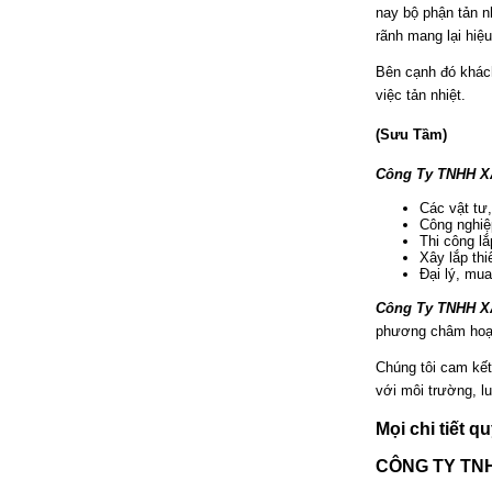
nay bộ phận tản n
rãnh mang lại hiệu
Bên cạnh đó khách
việc tản nhiệt.
(Sưu Tầm)
Công Ty TNHH 
Các vật tư,
Công nghiệ
Thi công lắ
Xây lắp th
Đại lý, mu
Công Ty TNHH 
phương châm hoạ
Chúng tôi cam kết
với môi trường, l
Mọi chi tiết q
CÔNG TY TN