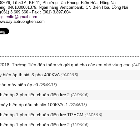
70/20/6, Tổ 50 A, KP 11, Phường Tân Phong, Biên Hòa, Đồng Nai
ng: 0481000681379. Ngân hàng Vietcombank, CN Biên Hòa, Đồng Nai
 (061) 3.609.666 - Fax : (061) 3.897.604
ongtienltd@gmail.com
ww.xaylaptruongtien.com
u 2018: Trường Tiến đến thăm và gửi quà cho các em nhỏ vùng cao
(24/
 biến áp thibidi 3 pha 400KVA
(10/03/15)
bán máy biến áp cũ
(25/09/15)
 biến áp 3 pha tiêu chuẩn điện lực 2
(28/06/16)
 máy biến áp dầu shihlin 100KVA -1
(27/06/16)
 biến áp 1 pha tiêu chuẩn điện lực TP.HCM
(13/06/16)
 biến áp 1 pha tiêu chuẩn điện lực 2
(13/06/16)