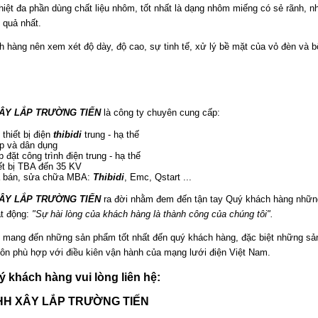
hiệt đa phần dùng chất liệu nhôm, tốt nhất là dạng nhôm miếng có sẻ rãnh, 
 quả nhất.
 hàng nên xem xét độ dày, độ cao, sự tinh tế, xử lý bề mặt của vỏ đèn và bộ 
XÂY LẮP TRƯỜNG TIẾN
là công ty chuyên cung cấp:
 thiết bị điện
thibidi
trung - hạ thế
p và dân dụng
p đặt công trình điện trung - hạ thế
iết bị TBA đến 35 KV
a bán, sửa chữa MBA:
Thibidi
, Emc, Qstart ...
XÂY LẮP TRƯỜNG TIẾN
ra đời nhằm đem đến tận tay Quý khách hàng những 
t động:
"Sự hài lòng của khách hàng là thành công của chúng tôi".
 mang đến những sản phẩm tốt nhất đến quý khách hàng, đặc biệt những sản 
uôn phù hợp với điều kiên vận hành của mạng lưới điện Việt Nam.
uý khách hàng vui lòng liên hệ:
HH XÂY LẮP TRƯỜNG TIẾN