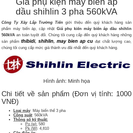
Giá phụ kiện máy biến áp
dầu shihlin 3 pha 560kVA
Công Ty Xây Lắp Trường Tiến
giới thiệu đến quý khách hàng sản
phẩm máy biến áp, cập nhật
Giá phụ kiến máy biến áp dầu shihlin
560kVA​
an toàn tuyệt đối. Chúng tôi cung cấp đến quý khách hàng những
thibidi
,
shihlin
,
may bien ap cu
sản phẩm
đạt chất lượng cao,
chúng tôi cung cấp mức giá thành ưu đãi nhất đến quý khách hàng.
Hình ảnh: Minh họa
Chi tiết về sản phẩm (Đơn vị tính: 1000
VNĐ)
Loại máy
: Máy biến thế 3 pha
Công suất
: 560kVA
Thông số kỹ thuật:
Po (w):
580
Pk (W)
: 4,810
Cấp điện áp
: