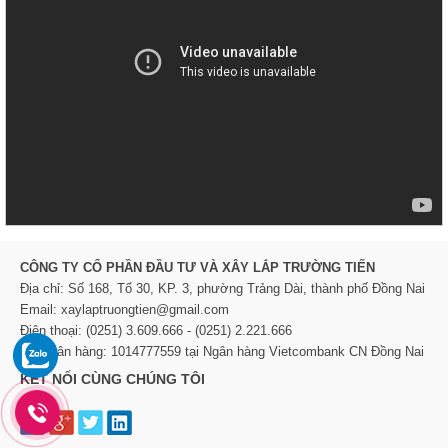
CÔNG TY CỔ PHẦN ĐẦU TƯ VÀ XÂY LẮP TRƯỜNG TIẾN
Địa chỉ: Số 168, Tổ 30, KP. 3, phường Trảng Dài, thành phố Đồng Nai
Email: xaylaptruongtien@gmail.com
Điện thoại: (0251) 3.609.666 - (0251) 2.221.666
TK Ngân hàng: 1014777559 tại Ngân hàng Vietcombank CN Đồng Nai
KẾT NỐI CÙNG CHÚNG TÔI