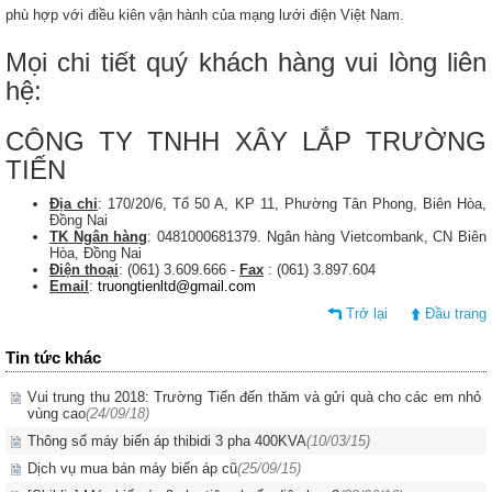
phù hợp với điều kiên vận hành của mạng lưới điện Việt Nam.
Mọi chi tiết quý khách hàng vui lòng liên
hệ:
CÔNG TY TNHH XÂY LẮP TRƯỜNG
TIẾN
Địa chỉ
: 170/20/6, Tổ 50 A, KP 11, Phường Tân Phong, Biên Hòa,
Đồng Nai
TK Ngân hàng
: 0481000681379. Ngân hàng Vietcombank, CN Biên
Hòa, Đồng Nai
Điện thoại
: (061) 3.609.666 -
Fax
: (061) 3.897.604
Email
:
truongtienltd@gmail.com
Trở lại
Đầu trang
Tin tức khác
Vui trung thu 2018: Trường Tiến đến thăm và gửi quà cho các em nhỏ
vùng cao
(24/09/18)
Thông số máy biến áp thibidi 3 pha 400KVA
(10/03/15)
Dịch vụ mua bán máy biến áp cũ
(25/09/15)