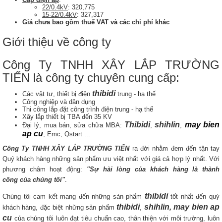
22/0.4kV
: 320,775
15-22/0.4kV
: 327,317
Giá chưa bao gồm thuế VAT và các chi phí khác
Giới thiệu về công ty
Công Ty TNHH XÂY LẮP TRƯỜNG
TIẾN là công ty chuyên cung cấp:
thibidi
Các vật tư, thiết bị điện
trung - hạ thế
Công nghiệp và dân dụng
Thi công lắp đặt công trình điện trung - hạ thế
Xây lắp thiết bị TBA đến 35 KV
Thibidi
shihlin
may bien
Đại lý, mua bán, sửa chữa MBA:
,
,
ap cu
, Emc, Qstart ...
Công Ty TNHH XÂY LẮP TRƯỜNG TIẾN
ra đời nhằm đem đến tận tay
Quý khách hàng những sản phẩm ưu việt nhất với giá cả hợp lý nhất. Với
phương châm hoạt động:
"Sự hài lòng của khách hàng là thành
công của chúng tôi"
.
thibidi
Chúng tôi cam kết mang đến những sản phẩm
tốt nhất đến quý
thibidi
shihlin, may bien ap
khách hàng, đặc biệt những sản phẩm
,
cu
của chúng tôi luôn đạt tiêu chuẩn cao, thân thiện với môi trường, luôn