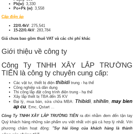
Pk(w)
: 3,330
Po+Pk (w)
: 3,558
Cấp điện áp
22/0.4kV
: 275,541
15-22/0.4kV
: 283,784
Giá chưa bao gồm thuế VAT và các chi phí khác
Giới thiệu về công ty
Công Ty TNHH XÂY LẮP TRƯỜNG
TIẾN là công ty chuyên cung cấp:
thibidi
Các vật tư, thiết bị điện
trung - hạ thế
Công nghiệp và dân dụng
Thi công lắp đặt công trình điện trung - hạ thế
Xây lắp thiết bị TBA đến 35 KV
Thibidi
shihlin
may bien
Đại lý, mua bán, sửa chữa MBA:
,
,
ap cu
, Emc, Qstart ...
Công Ty TNHH XÂY LẮP TRƯỜNG TIẾN
ra đời nhằm đem đến tận tay
Quý khách hàng những sản phẩm ưu việt nhất với giá cả hợp lý nhất. Với
phương châm hoạt động:
"Sự hài lòng của khách hàng là thành