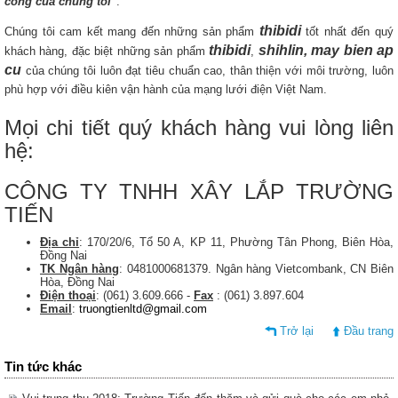
công của chúng tôi"
.
thibidi
Chúng tôi cam kết mang đến những sản phẩm
tốt nhất đến quý
thibidi
shihlin, may bien ap
khách hàng, đặc biệt những sản phẩm
,
cu
của chúng tôi luôn đạt tiêu chuẩn cao, thân thiện với môi trường, luôn
phù hợp với điều kiên vận hành của mạng lưới điện Việt Nam.
Mọi chi tiết quý khách hàng vui lòng liên
hệ:
CÔNG TY TNHH XÂY LẮP TRƯỜNG
TIẾN
Địa chỉ
: 170/20/6, Tổ 50 A, KP 11, Phường Tân Phong, Biên Hòa,
Đồng Nai
TK Ngân hàng
: 0481000681379. Ngân hàng Vietcombank, CN Biên
Hòa, Đồng Nai
Điện thoại
: (061) 3.609.666 -
Fax
: (061) 3.897.604
Email
:
truongtienltd@gmail.com
Trở lại
Đầu trang
Tin tức khác