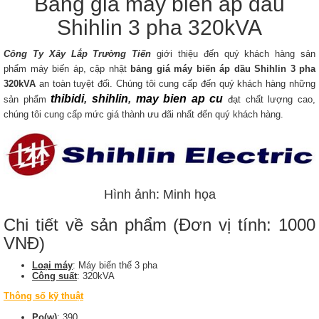
Bảng giá máy biến áp dầu
Shihlin 3 pha 320kVA
Công Ty Xây Lắp Trường Tiến
giới thiệu đến quý khách hàng sản
phẩm máy biến áp, cập nhật
bảng giá máy biến áp dầu Shihlin 3 pha
320kVA​​
an toàn tuyệt đối. Chúng tôi cung cấp đến quý khách hàng những
thibidi
,
shihlin
,
may bien ap cu
sản phẩm
đạt chất lượng cao,
chúng tôi cung cấp mức giá thành ưu đãi nhất đến quý khách hàng.
Hình ảnh: Minh họa
Chi tiết về sản phẩm (Đơn vị tính: 1000
VNĐ)
Loại máy
: Máy biến thế 3 pha
Công suất
: 320kVA
Thông số kỹ thuật
Po(w)
: 390