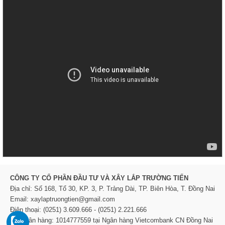
CÔNG TY CỔ PHẦN ĐẦU TƯ VÀ XÂY LẮP TRƯỜNG TIẾN
Địa chỉ: Số 168, Tổ 30, KP. 3, P. Trảng Dài, TP. Biên Hòa, T. Đồng Nai
Email: xaylaptruongtien@gmail.com
Điện thoại: (0251) 3.609.666 - (0251) 2.221.666
TK Ngân hàng: 1014777559 tại Ngân hàng Vietcombank CN Đồng Nai