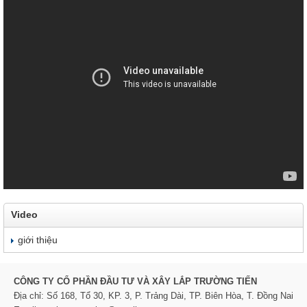
Video
giới thiệu
CÔNG TY CỔ PHẦN ĐẦU TƯ VÀ XÂY LẮP TRƯỜNG TIẾN
Địa chỉ: Số 168, Tổ 30, KP. 3, P. Trảng Dài, TP. Biên Hòa, T. Đồng Nai