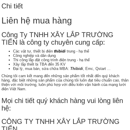
Chi tiết
Liên hệ mua hàng
Công Ty TNHH XÂY LẮP TRƯỜNG
TIẾN là công ty chuyên cung cấp:
Các vật tư, thiết bị điện
thibidi
trung - hạ thế
Công nghiệp và dân dụng
Thi công lắp đặt công trình điện trung - hạ thế
Xây lắp thiết bị TBA đến 35 KV
Đại lý, mua bán, sửa chữa MBA:
Thibidi
, Emc, Qstart ...
Chúng tôi cam kết mang đến những sản phẩm tốt nhất đến quý khách
hàng, đặc biệt những sản phẩm của chúng tôi luôn đạt tiêu chuẩn cao, thân
thiện với môi trường, luôn phù hợp với điều kiên vận hành của mạng lưới
điện Việt Nam.
Mọi chi tiết quý khách hàng vui lòng liên
hệ:
CÔNG TY TNHH XÂY LẮP TRƯỜNG
TIẾN