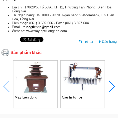
Địa chỉ: 170/20/6, Tổ 50 A, KP 11, Phường Tân Phong, Biên Hòa,
Đồng Nai
TK Ngân hàng: 0481000681379. Ngân hàng Vietcombank, CN Biên
Hòa, Đồng Nai
Điện thoại: (061) 3.609.666 - Fax : (061) 3.897.604
Email:
truongtienltd@gmail.com
Website: www.xaylaptruongtien.com
Trở lại
Đầu trang
Sản phẩm khác
Máy biến dòng
Cầu trì tự rơi
Chống