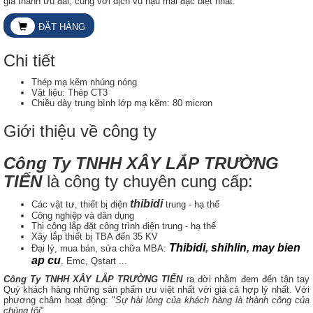
giá thành ưu đãi, cùng với dịch vụ hậu mãi đặc biệt nhất.
ĐẶT HÀNG
Chi tiết
Thép mạ kẽm nhúng nóng
Vật liệu: Thép CT3
Chiều dày trung bình lớp mạ kẽm: 80 micron
Giới thiệu về công ty
Công Ty TNHH XÂY LẮP TRƯỜNG
TIẾN
là công ty chuyên cung cấp:
thibidi
Các vật tư, thiết bị điện
trung - hạ thế
Công nghiệp và dân dụng
Thi công lắp đặt công trình điện trung - hạ thế
Xây lắp thiết bị TBA đến 35 KV
Thibidi
,
shihlin
,
may bien
Đại lý, mua bán, sửa chữa MBA:
ap cu
, Emc, Qstart ...
Công Ty TNHH XÂY LẮP TRƯỜNG TIẾN
ra đời nhằm đem đến tận tay
Quý khách hàng những sản phẩm ưu việt nhất với giá cả hợp lý nhất. Với
phương châm hoạt động: "
Sự hài lòng của khách hàng là thành công của
chúng tôi
".