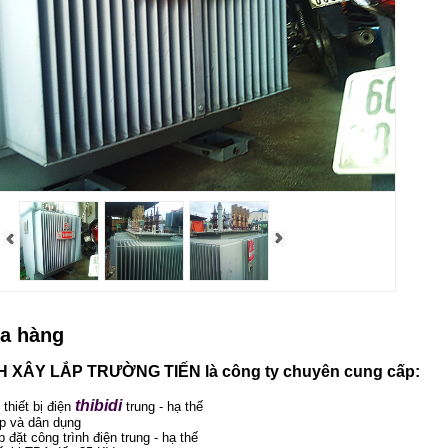
ua hàng
 XÂY LẮP TRƯỜNG TIẾN là công ty chuyên cung cấp:
thibidi
 thiết bị điện
trung - hạ thế
p và dân dụng
p đặt công trình điện trung - hạ thế