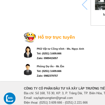
M
Hỗ trợ trực tuyến
PKD Vật tư Công trình - Ms. Ngọc Anh
Tel: (0251) 3.609.666
Zalo: 0989415057
Phòng Dự Án - Mr. Êm
Tel: (0251) 3.609.666
Zalo: 0982379757
CÔNG TY CỔ PHẦN ĐẦU TƯ VÀ XÂY LẮP TRƯỜNG TI
Địa chỉ: Số 168, Tổ 30, KP. 3, P. Trảng Dài, TP. Biên Hòa, 
Email: xaylaptruongtien@gmail.com
Điện thoại: (0251) 3.609.666 - (0251) 2.221.666