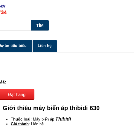
Dự án tiêu biểu
Liên hệ
Mã:
Đặt hàng
Giới thiệu máy biến áp thibidi 630
Thibidi
Thuộc loại
: Máy biến áp
Giá thành
: Liên hệ