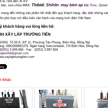
iết bị TBA đến 35 KV
Thibidi
Shihlin
may bien ap cu
a bán, sửa chữa MBA:
,
,
, Emc, Qstart 
 mang đến những sản phẩm tốt nhất đến quý khách hàng, đặc biệt những sản 
uôn phù hợp với điều kiên vận hành của mạng lưới điện Việt Nam.
uý khách hàng vui lòng liên hệ:
HH XÂY LẮP TRƯỜNG TIẾN
70/20/6, Tổ 50 A, KP 11, Phường Tân Phong, Biên Hòa, Đồng Nai
ng: 0481000681379. Ngân hàng Vietcombank, CN Biên Hòa, Đồng Nai
 (0251) 3.609.666 - Fax : (0251) 3.897.604
ongtienltd@gmail.com
ww.xaylaptruongtien.com
m khác