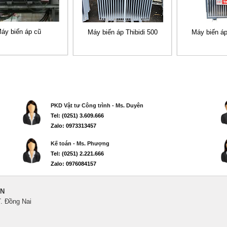
áy biến áp cũ
Máy biến áp Thibidi 500
Máy biến áp
PKD Vật tư Công trình - Ms. Duyên
Tel: (0251) 3.609.666
Zalo: 0973313457
Kế toán - Ms. Phượng
Tel: (0251) 2.221.666
Zalo: 0976084157
ẾN
T. Đồng Nai