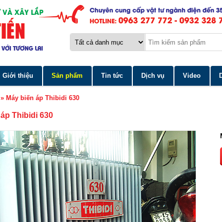
Giới thiệu
Sản phẩm
Tin tức
Dịch vụ
Video
»
Máy biến áp Thibidi 630
áp Thibidi 630