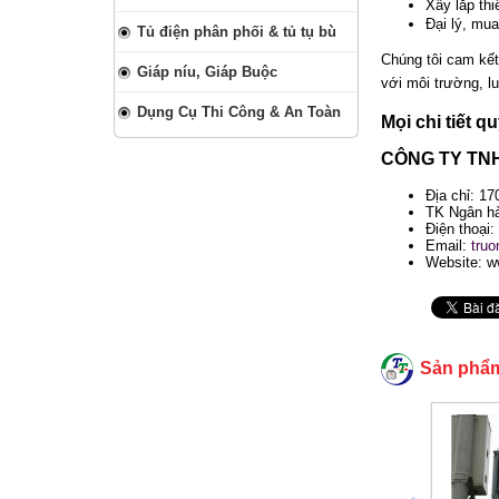
Xây lắp th
Đại lý, mu
Tủ điện phân phối & tủ tụ bù
Chúng tôi cam kết
Giáp níu, Giáp Buộc
với môi trường, l
Dụng Cụ Thi Công & An Toàn
Mọi chi tiết q
CÔNG TY TN
Địa chỉ: 1
TK Ngân hà
Điện thoại:
Email:
tru
Website: w
Sản phẩ