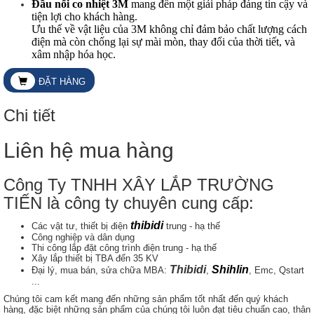
Đầu nối co nhiệt 3M
mang đến một giải pháp đáng tin cậy và
tiện lợi cho khách hàng.
Ưu thế về vật liệu của 3M không chỉ đảm bảo chất lượng cách
điện mà còn chống lại sự mài mòn, thay đổi của thời tiết, và
xâm nhập hóa học.
ĐẶT HÀNG
Chi tiết
Liên hệ mua hàng
Công Ty TNHH XÂY LẮP TRƯỜNG
TIẾN là công ty chuyên cung cấp:
thibidi
Các vật tư, thiết bị điện
trung - hạ thế
Công nghiệp và dân dụng
Thi công lắp đặt công trình điện trung - hạ thế
Xây lắp thiết bị TBA đến 35 KV
Thibidi
Shihlin
Đại lý, mua bán, sửa chữa MBA:
,
, Emc, Qstart
...
Chúng tôi cam kết mang đến những sản phẩm tốt nhất đến quý khách
hàng, đặc biệt những sản phẩm của chúng tôi luôn đạt tiêu chuẩn cao, thân