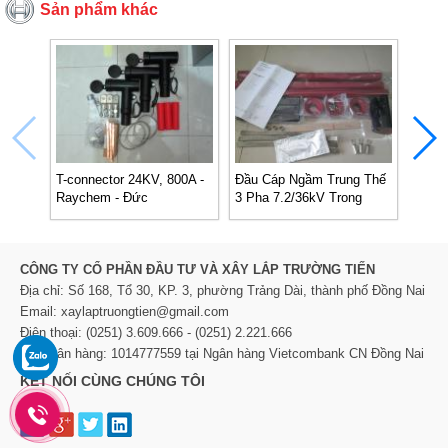
Sản phẩm khác
T-connector 24KV, 800A -
Đầu Cáp Ngầm Trung Thế
Đầu E
Raychem - Đức
3 Pha 7.2/36kV Trong
3M
Nhà/ Ngoài Trời -
Raychem
CÔNG TY CỔ PHẦN ĐẦU TƯ VÀ XÂY LẮP TRƯỜNG TIẾN
Địa chỉ: Số 168, Tổ 30, KP. 3, phường Trảng Dài, thành phố Đồng Nai
Email: xaylaptruongtien@gmail.com
Điện thoại: (0251) 3.609.666 - (0251) 2.221.666
TK Ngân hàng: 1014777559 tại Ngân hàng Vietcombank CN Đồng Nai
KẾT NỐI CÙNG CHÚNG TÔI